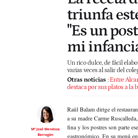
triunfa est
"Es un pos
mi infanci
Un rico dulce, de fácil elab
varias veces al salir del cole
Otras noticias
:
Entre Alcar
destaca por sus platos a la 
Raül Balam dirige el restaura
a su madre Carme Ruscalleda, 
fina y los postres son parte es
Mª José Mendoza
Barragán
gastronómico. En su menú em