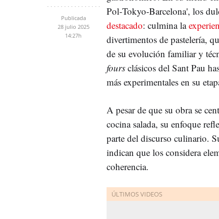
Pol‑Tokyo‑Barcelona', los du
Publicada
destacado
: culmina la
experien
28 julio 2025
14:27h
divertimentos de pastelería, q
de su evolución familiar y téc
fours
clásicos del Sant Pau ha
más experimentales en su etap
A pesar de que su obra se cent
cocina salada, su enfoque refl
parte del discurso culinario. 
indican que los considera ele
coherencia.