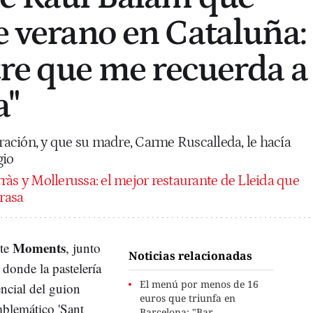
e verano en Cataluña:
tre que me recuerda a
a"
oración, y que su madre, Carme Ruscalleda, le hacía
gio
ràs y Mollerussa: el mejor restaurante de Lleida que
brasa
Moments
nte
, junto
Noticias relacionadas
donde la pastelería
El menú por menos de 16
encial del guion
euros que triunfa en
blemático 'Sant
Barcelona: "Bar