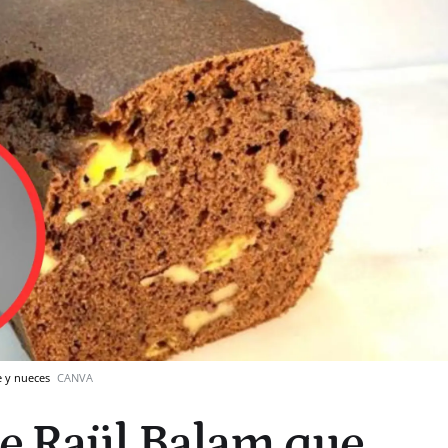
e y nueces
CANVA
de Raül Balam que