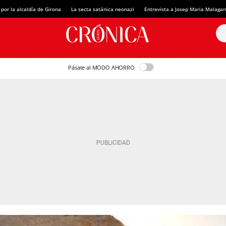
 por la alcaldía de Girona
La secta satánica neonazi
Entrevista a Josep Maria Malagar
Pásate al MODO AHORRO