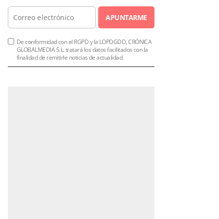
APUNTARME
De conformidad con el RGPD y la LOPDGDD, CRÓNICA
GLOBALMEDIA S.L. tratará los datos facilitados con la
finalidad de remitirle noticias de actualidad.