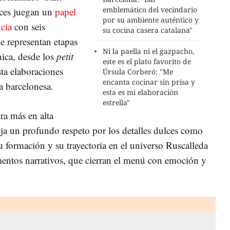
emblemático del vecindario
lces juegan un
papel
por su ambiente auténtico y
cia
con seis
su cocina casera catalana"
ue representan etapas
Ni la paella ni el gazpacho,
nica, desde los
petit
este es el plato favorito de
sta elaboraciones
Úrsula Corberó: "Me
encanta cocinar sin prisa y
a barcelonesa.
esta es mi elaboración
estrella"
ra más en alta
eja un profundo respeto por los detalles dulces como
Su formación y su trayectoria en el universo Ruscalleda
mentos narrativos, que cierran el menú con emoción y