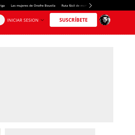
riga
Las mujeres de Onofre Bouvila
Ruta fácil de montaña
Nuevo tresmil de los Pir