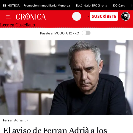
ES NOTICIA:
Promoción inmobiliaria Menorca
Escándalo ERC Girona
DO Cava
N
Leer en Castellano
Pásate al MODO AHORRO
Ferran Adrià
EP
El aviso de Ferran Adrià a los