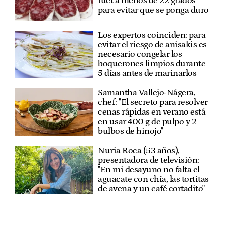
fuet a menos de 22 grados
para evitar que se ponga duro
Los expertos coinciden: para
evitar el riesgo de anisakis es
necesario congelar los
boquerones limpios durante
5 días antes de marinarlos
Samantha Vallejo-Nágera,
chef: "El secreto para resolver
cenas rápidas en verano está
en usar 400 g de pulpo y 2
bulbos de hinojo"
Nuria Roca (53 años),
presentadora de televisión:
"En mi desayuno no falta el
aguacate con chía, las tortitas
de avena y un café cortadito"