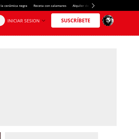
 la cerámica negra
Receta con calamares
Alquiler de habitaciones en España
Créd