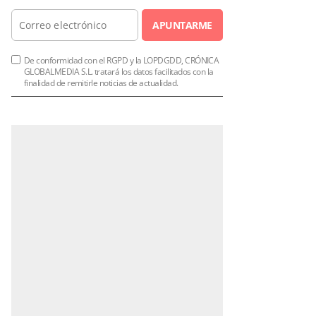
APUNTARME
De conformidad con el RGPD y la LOPDGDD, CRÓNICA
GLOBALMEDIA S.L. tratará los datos facilitados con la
finalidad de remitirle noticias de actualidad.