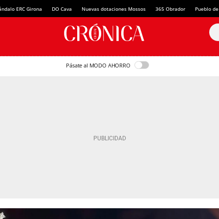
ándalo ERC Girona
DO Cava
Nuevas dotaciones Mossos
365 Obrador
Pueblo de
Pásate al MODO AHORRO