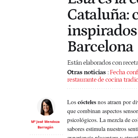
Cataluña: 
inspirados
Barcelona
Están elaborados con receta
Otras noticias
:
Fecha conf
restaurante de cocina tradi
cócteles
Los
nos atraen por di
que combinan aspectos sensori
psicológicos.
La mezcla de co
Mª José Mendoza
Barragán
sabores estimula nuestros sen
experiencia placentera y atract