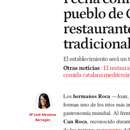
pueblo de 
restaurant
tradiciona
El establecimiento será un 
Otras noticias
:
El restaura
comida catalana mediterrá
hermanos Roca
Los
—Joan, 
forman uno de los tríos más in
gastronomía mundial. Al fren
Mª José Mendoza
Can Roca
Barragán
, reconocido duran
de los mejores
restaurantes
del