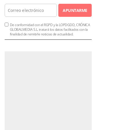
APUNTARME
De conformidad con el RGPD y la LOPDGDD, CRÓNICA
GLOBALMEDIA S.L. tratará los datos facilitados con la
finalidad de remitirle noticias de actualidad.