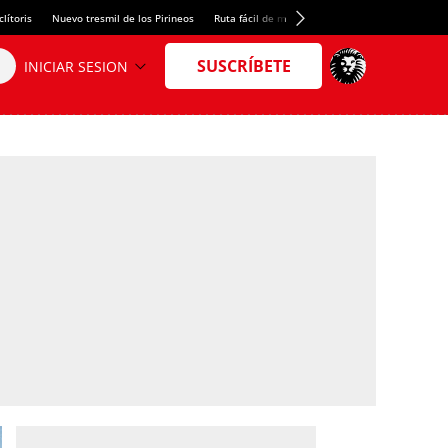
lítoris
Nuevo tresmil de los Pirineos
Ruta fácil de montaña
El arroz más meloso