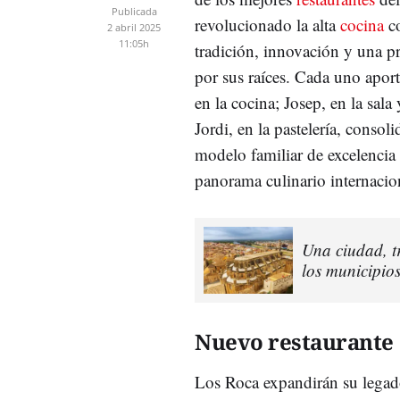
Publicada
revolucionado la alta
cocina
c
2 abril 2025
11:05h
tradición, innovación y una p
por sus raíces. Cada uno aport
en la cocina; Josep, en la sala 
Jordi, en la pastelería, consol
modelo familiar de excelencia
panorama culinario internacio
Una ciudad, t
los municipio
Nuevo restaurante
Los Roca expandirán su legado