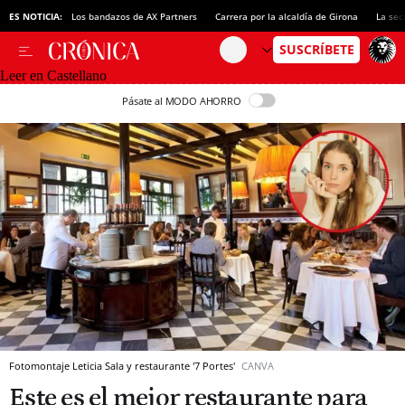
ES NOTICIA:
Los bandazos de AX Partners
Carrera por la alcaldía de Girona
La sec
Leer en Castellano
Pásate al MODO AHORRO
Fotomontaje Leticia Sala y restaurante '7 Portes'
CANVA
Este es el mejor restaurante para