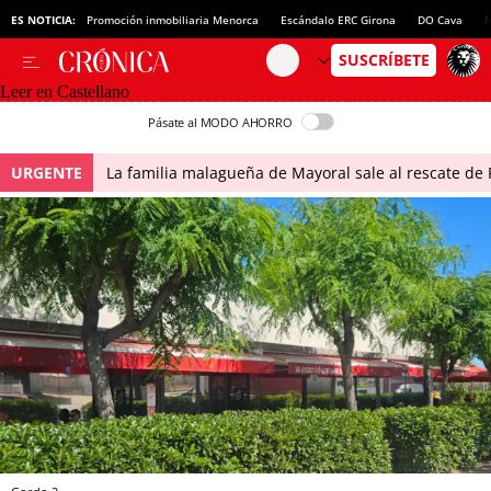
ES NOTICIA:
Promoción inmobiliaria Menorca
Escándalo ERC Girona
DO Cava
N
Leer en Castellano
Pásate al MODO AHORRO
URGENTE
La familia malagueña de Mayoral sale al rescate de P