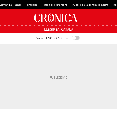
Crimen La Pegaso
Tracjusa
Habla el extranjero
Pueblo de la cerámica negra
Re
LLEGIR EN CATALÀ
Pásate al MODO AHORRO