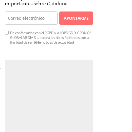
importantes sobre Cataluña
APUNTARME
De conformidad con el RGPD y la LOPDGDD, CRÓNICA
GLOBALMEDIA S.L. tratará los datos facilitados con la
finalidad de remitirle noticias de actualidad.