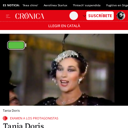
ES NOTICIA:
'Ikea chino'
Aerolínea Starlux
'Fintech' suspendida
Fugitivo en Sitg
LLEGIR EN CATALÀ
Pásate al MODO AHORRO
Tania Doris
EXAMEN A LOS PROTAGONISTAS
Tania Doris