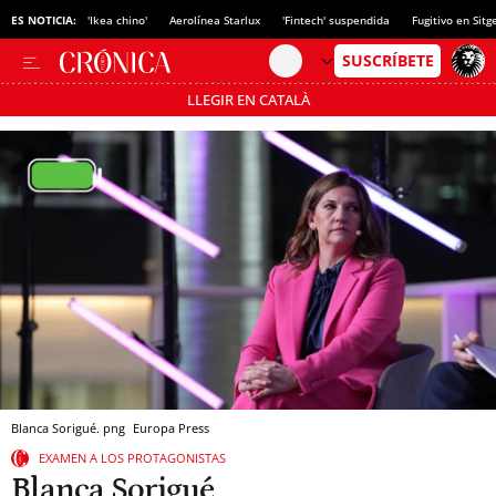
ES NOTICIA:
'Ikea chino'
Aerolínea Starlux
'Fintech' suspendida
Fugitivo en Sitg
LLEGIR EN CATALÀ
Pásate al MODO AHORRO
Blanca Sorigué. png
Europa Press
EXAMEN A LOS PROTAGONISTAS
Blanca Sorigué