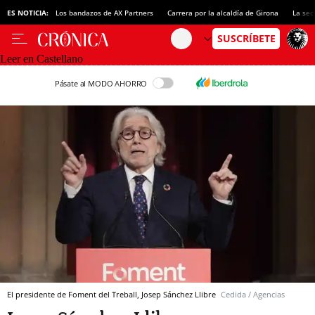
ES NOTICIA:
Los bandazos de AX Partners
Carrera por la alcaldía de Girona
La sec
Leer en Castellano
Pásate al MODO AHORRO
El presidente de Foment del Treball, Josep Sánchez Llibre
Cedida / Agencias