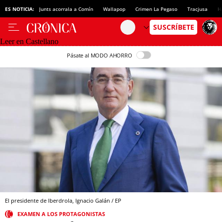
ES NOTICIA:
Junts acorrala a Comín
Wallapop
Crimen La Pegaso
Tracjusa
H
Leer en Castellano
Pásate al MODO AHORRO
El presidente de Iberdrola, Ignacio Galán / EP
EXAMEN A LOS PROTAGONISTAS