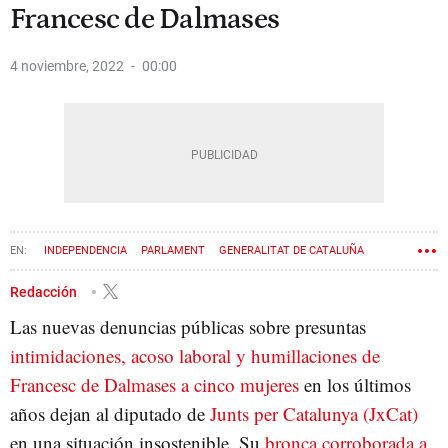
Francesc de Dalmases
4 noviembre, 2022
00:00
INDEPENDENCIA
PARLAMENT
GENERALITAT DE CATALUÑA
NACIONALISMO
PROCÉS
JUNTS PER CATALUNYA
Redacción
Las nuevas denuncias públicas sobre presuntas
FRANCESC DE DALMASES
intimidaciones, acoso laboral y humillaciones de
Francesc de Dalmases a cinco mujeres
en los últimos
años dejan al diputado de
Junts per Catalunya (JxCat)
en una situación insostenible. Su
bronca corroborada a