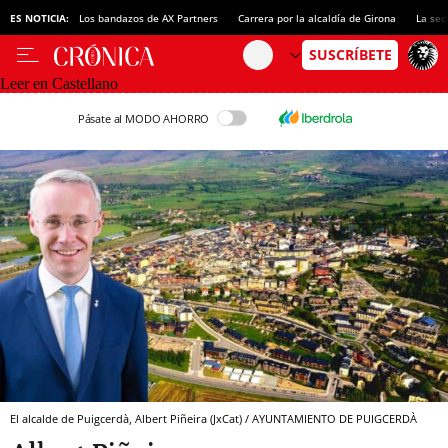
ES NOTICIA:
Los bandazos de AX Partners
Carrera por la alcaldía de Girona
La sec
Leer en Castellano
Pásate al MODO AHORRO
El alcalde de Puigcerdà, Albert Piñeira (JxCat) / AYUNTAMIENTO DE PUIGCERDÀ