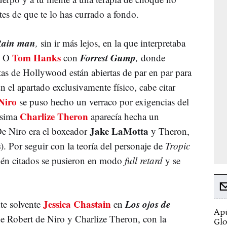
es de que te lo has currado a fondo.
ain man
,
sin ir más lejos, en la que interpretaba
Tom Hanks
Forrest Gump
. O
con
,
donde
s de Hollywood están abiertas de par en par para
En el apartado exclusivamente físico, cabe citar
Niro
se puso hecho un verraco por exigencias del
Charlize Theron
lísima
aparecía hecha un
Jake LaMotta
De Niro era el boxeador
y Theron,
s
). Por seguir con la teoría del personaje de
Tropic
ién citados se pusieron en modo
full retard
y se
Jessica Chastain
Los ojos de
nte solvente
en
Apú
 de Robert de Niro y Charlize Theron, con la
Glo