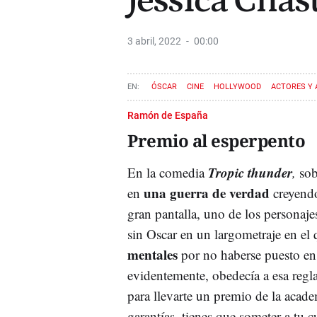
Jessica Chas
3 abril, 2022
00:00
ÓSCAR
CINE
HOLLYWOOD
ACTORES Y 
Ramón de España
Premio al esperpento
Tropic thunder
En la comedia
,
so
una guerra de verdad
en
creyendo
gran pantalla, uno de los personaje
sin Oscar en un largometraje en el 
mentales
por no haberse puesto 
evidentemente, obedecía a esa regla
para llevarte un premio de la academ
garantías, tienes que someter a tu 