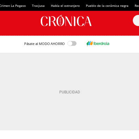
Crimen La Pegaso
Tracjusa
Habla el extranjero
Pueblo de la cerámica negra
Re
Pásate al MODO AHORRO