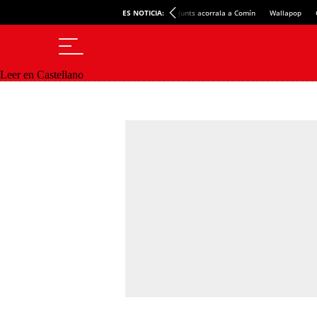
ES NOTICIA:
Junts acorrala a Comín
Wallapop
Leer en Castellano