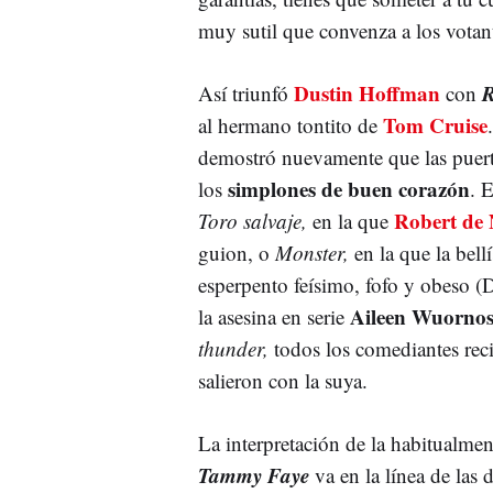
muy sutil que convenza a los votant
Dustin Hoffman
R
Así triunfó
con
Tom Cruise
al hermano tontito de
demostró nuevamente que las puerta
simplones de buen corazón
los
. 
Robert de 
Toro salvaje,
en la que
guion, o
Monster,
en la que la bel
esperpento feísimo, fofo y obeso (
Aileen Wuorno
la asesina en serie
thunder,
todos los comediantes rec
salieron con la suya.
La interpretación de la habitualme
Tammy Faye
va en la línea de las