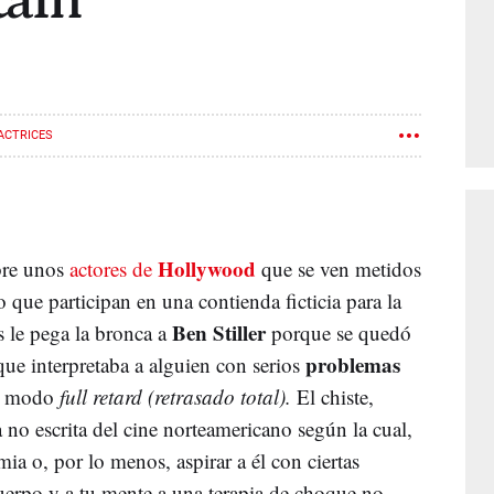
tain
ACTRICES
Hollywood
bre unos
actores de
que se ven metidos
 que participan en una contienda ficticia para la
Ben Stiller
s le pega la bronca a
porque se quedó
problemas
que interpretaba a alguien con serios
en modo
full retard (retrasado total).
El chiste,
 no escrita del cine norteamericano según la cual,
ia o, por lo menos, aspirar a él con ciertas
cuerpo y a tu mente a una terapia de choque no