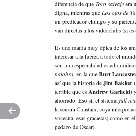
diferencia de que
Toro salvaje
era 
digna, mientras que
Los ojos de 
un predicador chungo y su parienta
van directas a los videoclubs (si es
Es una manía muy típica de los amer
interesar a la fuerza a todo el mu
son una especialidad estadouniden
Burt Lancaste
palabra,
en la que
Jim Bakker
así que la historia de
(
Andrew Garfield
terrible que es
) 
ahorrado. Eso sí, el sistema
full re
la señora Chastain, cuya interpreta
vocecita, esas gracietas) como en 
pedazo de Oscar).