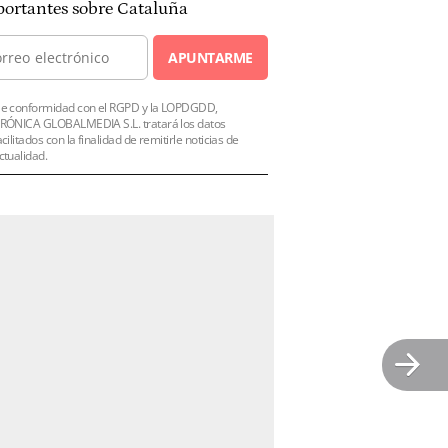
ortantes sobre Cataluña
APUNTARME
e conformidad con el RGPD y la LOPDGDD,
RÓNICA GLOBALMEDIA S.L. tratará los datos
acilitados con la finalidad de remitirle noticias de
ctualidad.