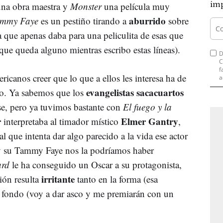
imp
una obra maestra y
Monster
una película muy
aburrido
Tammy Faye
es un pestiño tirando a
sobre
 que apenas daba para una peliculita de esas que
 que queda alguno mientras escribo estas líneas).
D
C
f
icanos creer que lo que a ellos les interesa ha de
a
evangelistas sacacuartos
ndo. Ya sabemos que los
se, pero ya tuvimos bastante con
El fuego y la
r
Elmer Gantry
interpretaba al timador místico
,
al que intenta dar algo parecido a la vida ese actor
y su Tammy Faye nos la podríamos haber
tard
le ha conseguido un Oscar a su protagonista,
irritante
ción resulta
tanto en la forma (esa
el fondo (voy a dar asco y me premiarán con un