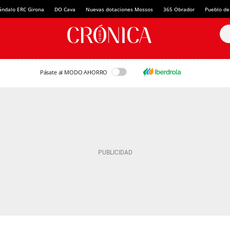
ándalo ERC Girona
DO Cava
Nuevas dotaciones Mossos
365 Obrador
Pueblo de
Pásate al MODO AHORRO