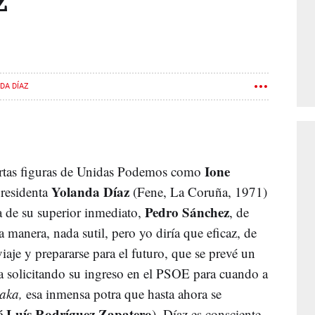
z
DA DÍAZ
Ione
iertas figuras de Unidas Podemos como
Yolanda Díaz
presidenta
(Fene, La Coruña, 1971)
Pedro Sánchez
a de su superior inmediato,
, de
 manera, nada sutil, pero yo diría que eficaz, de
iaje y prepararse para el futuro, que se prevé un
aba solicitando su ingreso en el PSOE para cuando a
aka,
esa inmensa potra que hasta ahora se
é Luís Rodríguez Zapatero
). Díaz es consciente