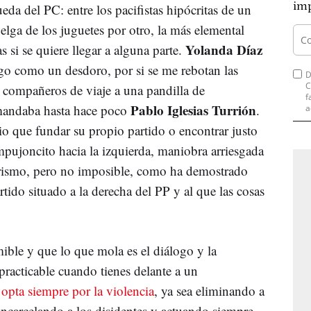
imp
da del PC: entre los pacifistas hipócritas de un
uelga de los juguetes por otro, la más elemental
Yolanda Díaz
 si se quiere llegar a alguna parte.
go como un desdoro, por si se me rebotan las
D
C
 compañeros de viaje a una pandilla de
f
Pablo Iglesias Turrión
andaba hasta hace poco
.
a
o que fundar su propio partido o encontrar justo
ujoncito hacia la izquierda, maniobra arriesgada
ntrismo, pero no imposible, como ha demostrado
tido situado a la derecha del PP y al que las cosas
mible y que lo que mola es el diálogo y la
racticable cuando tienes delante a un
,
opta siempre por la violencia
, ya sea eliminando a
 encarcelando a los disidentes y actuando siempre