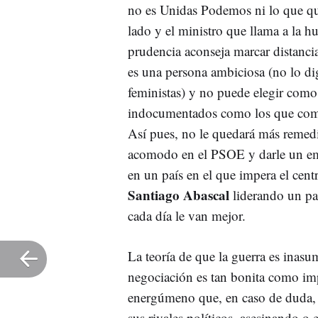
no es Unidas Podemos ni lo que que
lado y el ministro que llama a la h
prudencia aconseja marcar distancias
es una persona ambiciosa (no lo di
feministas) y no puede elegir como
indocumentados como los que com
Así pues, no le quedará más remedi
acomodo en el PSOE y darle un emp
en un país en el que impera el ce
Santiago Abascal
liderando un par
cada día le van mejor.
La teoría de que la guerra es inasu
negociación es tan bonita como imp
energúmeno que, en caso de duda
sus rivales políticos, asesinando o