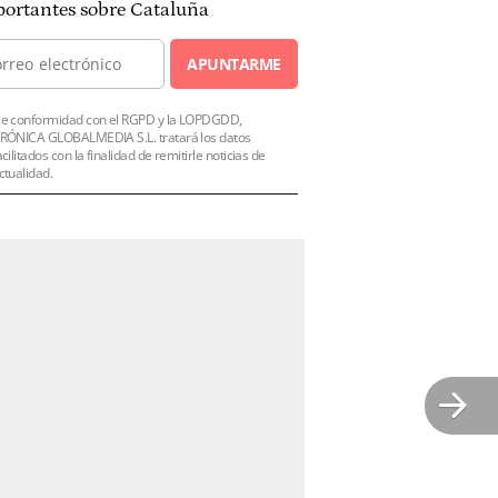
ortantes sobre Cataluña
APUNTARME
e conformidad con el RGPD y la LOPDGDD,
RÓNICA GLOBALMEDIA S.L. tratará los datos
acilitados con la finalidad de remitirle noticias de
ctualidad.