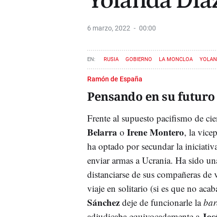
Yolanda Día
6 marzo, 2022
00:00
RUSIA
GOBIERNO
LA MONCLOA
YOLAN
Ramón de España
Pensando en su futuro
Frente al supuesto pacifismo de c
Belarra
Irene Montero
o
, la vice
ha optado por secundar la iniciativ
enviar armas a Ucrania. Ha sido una
distanciarse de sus compañeras de v
viaje en solitario (si es que no ac
Sánchez
deje de funcionarle la
bar
Jos
adjudicaba equivocadamente a