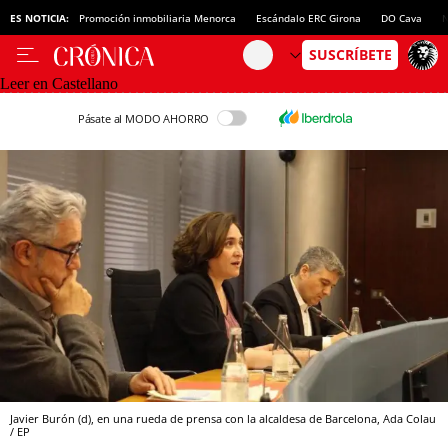
ES NOTICIA:
Promoción inmobiliaria Menorca
Escándalo ERC Girona
DO Cava
N
Leer en Castellano
Pásate al MODO AHORRO
Javier Burón (d), en una rueda de prensa con la alcaldesa de Barcelona, Ada Colau
/ EP