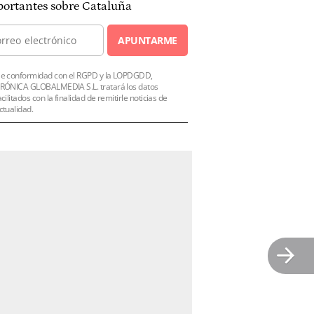
ortantes sobre Cataluña
APUNTARME
e conformidad con el RGPD y la LOPDGDD,
RÓNICA GLOBALMEDIA S.L. tratará los datos
acilitados con la finalidad de remitirle noticias de
ctualidad.