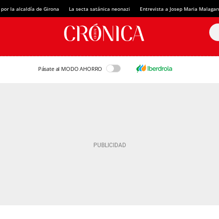
 por la alcaldía de Girona
La secta satánica neonazi
Entrevista a Josep Maria Malagar
Pásate al MODO AHORRO