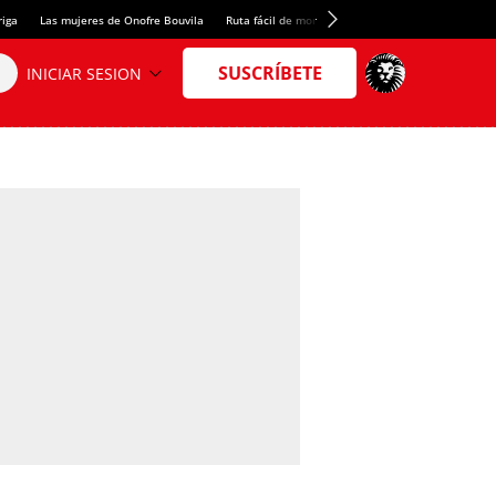
riga
Las mujeres de Onofre Bouvila
Ruta fácil de montaña
Nuevo tresmil de los Pir