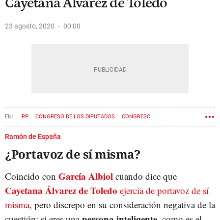
Cayetana Álvarez de Toledo
23 agosto, 2020
00:00
PP
CONGRESO DE LOS DIPUTADOS
CONGRESO
XAVIER GARCÍA ALBIOL
PABLO CASADO
Ramón de España
¿Portavoz de sí misma?
CAYETANA ÁLVAREZ DE TOLEDO
García Albiol
Coincido con
cuando dice que
Cayetana Álvarez de Toledo
ejercía de portavoz de sí
misma
, pero discrepo en su consideración negativa de la
persona inteligente
cuestión: si eres una
, como es el