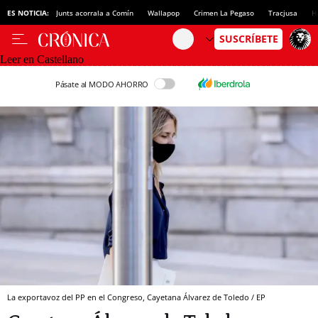
ES NOTICIA:
Junts acorrala a Comín
Wallapop
Crimen La Pegaso
Tracjusa
H
Leer en Castellano
Pásate al MODO AHORRO
La exportavoz del PP en el Congreso, Cayetana Álvarez de Toledo / EP