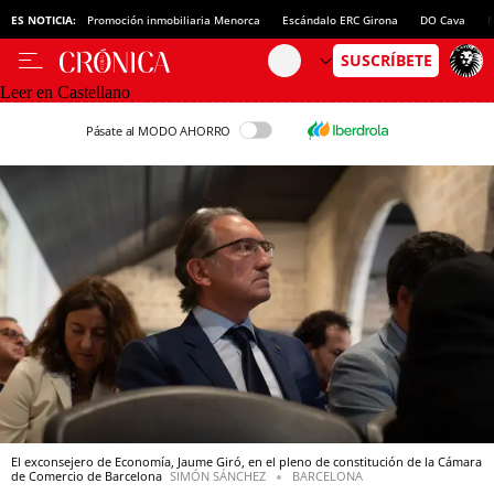
ES NOTICIA:
Promoción inmobiliaria Menorca
Escándalo ERC Girona
DO Cava
N
Leer en Castellano
Pásate al MODO AHORRO
El exconsejero de Economía, Jaume Giró, en el pleno de constitución de la Cámara
de Comercio de Barcelona
SIMÓN SÁNCHEZ
BARCELONA