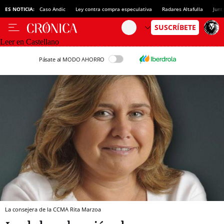
ES NOTICIA:
Caso Andic
Ley contra compra especulativa
Radares Altafulla
Junt
Leer en Castellano
Pásate al MODO AHORRO
La consejera de la CCMA Rita Marzoa