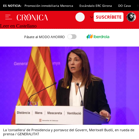
ES NOTICIA:
Promoción inmobiliaria Menorca
Escándalo ERC Girona
DO Cava
N
Leer en Castellano
Pásate al MODO AHORRO
La 'consellera' de Presidencia y portavoz del Govern, Meritxell Budó, en rueda de
prensa / GENERALITAT