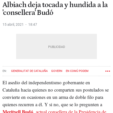
Albiach deja tocada y hundida a la
'consellera' Budó
15 abril, 2021
18:47
GENERALITAT DE CATALUÑA
GOVERN
EN COMÚ PODEM
COMUNS
MERITXELL BUDÓ
JÉSSICA ALBIACH
El asedio del independentismo gobernante en
Cataluña hacia quienes no comparten sus postulados se
convierte en ocasiones en un arma de doble filo para
quienes recurren a él. Y si no, que se lo pregunten a
Meritxell Budó
, actual consellera de la Presidencia de