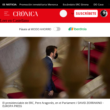
ES NOTICIA:
Promoción inmobiliaria Menorca
Escándalo ERC Girona
DO Cava
N
Leer en Castellano
Pásate al MODO AHORRO
El presidenciable de ERC, Pere Aragonès, en el Parlament / DAVID ZORRAKINO -
EUROPA PRESS