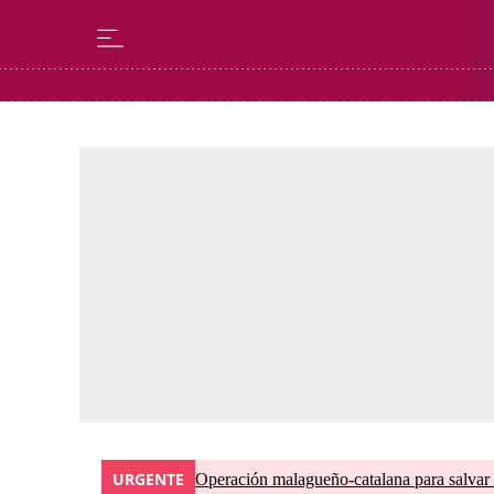
URGENTE
Operación malagueño-catalana para salvar