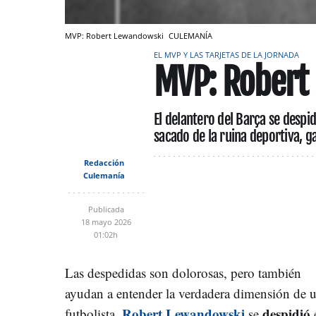
MVP: Robert Lewandowski
CULEMANÍA
EL MVP Y LAS TARJETAS DE LA JORNADA
MVP: Robert
El delantero del Barça se despi
sacado de la ruina deportiva, g
Redacción
Culemanía
Publicada
18 mayo 2026
01:02h
Las despedidas son dolorosas, pero también
ayudan a entender la verdadera dimensión de 
Robert Lewandowski
despidió
futbolista.
se