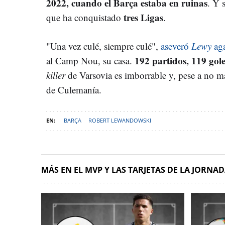
2022, cuando el Barça estaba en ruinas
. Y 
tres Ligas
que ha conquistado
.
"Una vez culé, siempre culé",
aseveró
Lewy
aga
192 partidos, 119 gole
al Camp Nou, su casa.
killer
de Varsovia es imborrable y, pese a no mar
de Culemanía.
BARÇA
ROBERT LEWANDOWSKI
MÁS EN EL MVP Y LAS TARJETAS DE LA JORNA