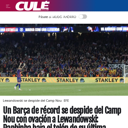
LLEGIR EN CATALÀ
Pásate al MODO AHORRO
Lewandowski se despide del Camp Nou
EFE
Un Barça de récord se despide del Camp
Nou con ovación a Lewandowski: