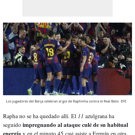
Los jugadores del Barça celebran el gol de Raphinha contra el Real Betis
EFE
Rapha no se ha quedado allí. El
11
azulgrana ha
impregnando al ataque culé de su habitual
seguido
energía
y en el minuto 45 casi asiste a Fermín en otra