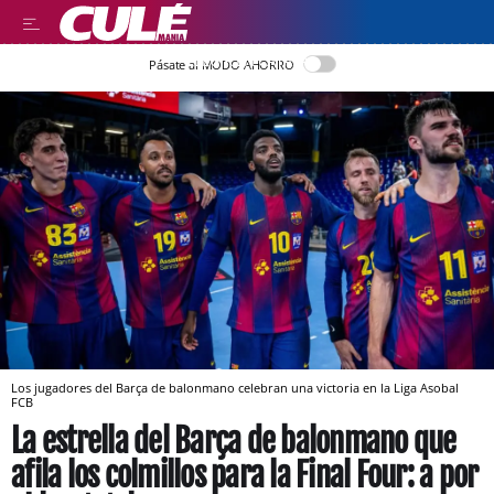
LLEGIR EN CATALÀ
Pásate al MODO AHORRO
Los jugadores del Barça de balonmano celebran una victoria en la Liga Asobal
FCB
La estrella del Barça de balonmano que
afila los colmillos para la Final Four: a por