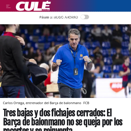
LLEGIR EN CATALÀ
Pásate al MODO AHORRO
Carlos Ortega, entrenador del Barça de balonmano
FCB
Tres bajas y dos fichajes cerrados: El
Barça de balonmano no se queja por los