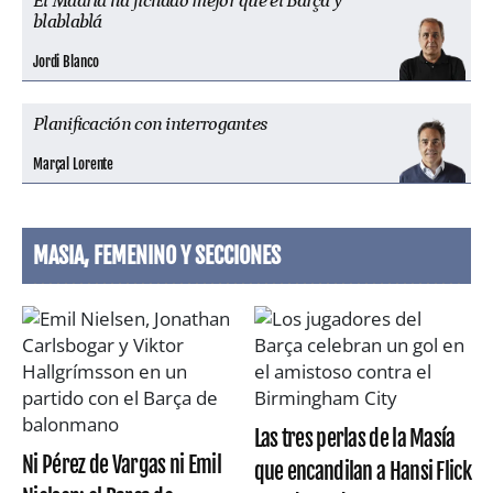
El Madrid ha fichado mejor que el Barça y
blablablá
Jordi Blanco
Planificación con interrogantes
Marçal Lorente
MASIA, FEMENINO Y SECCIONES
Las tres perlas de la Masía
Ni Pérez de Vargas ni Emil
que encandilan a Hansi Flick