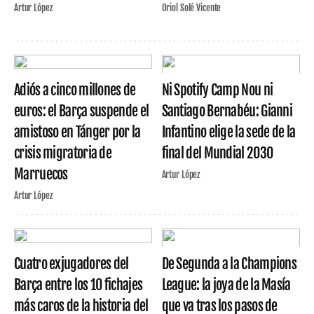
Artur López
Oriol Solé Vicente
Adiós a cinco millones de
Ni Spotify Camp Nou ni
euros: el Barça suspende el
Santiago Bernabéu: Gianni
amistoso en Tánger por la
Infantino elige la sede de la
crisis migratoria de
final del Mundial 2030
Marruecos
Artur López
Artur López
Cuatro exjugadores del
De Segunda a la Champions
Barça entre los 10 fichajes
League: la joya de la Masía
más caros de la historia del
que va tras los pasos de