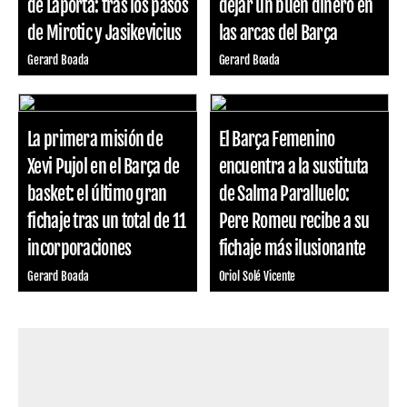
de Laporta: tras los pasos
dejar un buen dinero en
de Mirotic y Jasikevicius
las arcas del Barça
Gerard Boada
Gerard Boada
La primera misión de
El Barça Femenino
Xevi Pujol en el Barça de
encuentra a la sustituta
basket: el último gran
de Salma Paralluelo:
fichaje tras un total de 11
Pere Romeu recibe a su
incorporaciones
fichaje más ilusionante
Gerard Boada
Oriol Solé Vicente