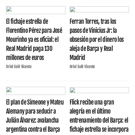
El fichaje estrella de
Ferran Torres, tras los
Florentino Pérez para José
pasos de Vinicius Jr: la
Mourinho ya es oficial: el
obsesión por el dinero los
Real Madrid paga 130
aleja de Barça y Real
millones de euros
Madrid
Oriol Solé Vicente
Oriol Solé Vicente
El plan de Simeone y Mateu
Flick recibe una gran
Alemany para seducir a
alegría en el último
Julián Álvarez: avalancha
entrenamiento del Barça: el
argentina contra el Barça
fichaje estrella se incorpora