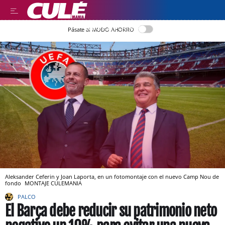
LLEGIR EN CATALÀ
Pásate al MODO AHORRO
Aleksander Ceferin y Joan Laporta, en un fotomontaje con el nuevo Camp Nou de
fondo
MONTAJE CULEMANIA
PALCO
El Barça debe reducir su patrimonio neto