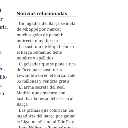
l
Noticias relacionadas
er
Un jugador del Barça se mofa
rla,
de Mbappé por marcar
muchos goles de penalti:
indirecta muy directa
La sustituta de Mapi León en
a
el Barça Femenino tiene
nombre y apellidos
:
El goleador que se pone a tiro
én,
de Deco para sustituir a
Lewandowski en el Barça: vale
illo
35 millones y vendría gratis
y,
El arma secreta del Real
 su
Madrid que amenaza con
fastidiar la fiesta del clásico al
Barça
Las primas que cobrarán los
jugadores del Barça por ganar
la Liga: no afectan al Fair Play
Juan Núñez, la 'bomba' que le