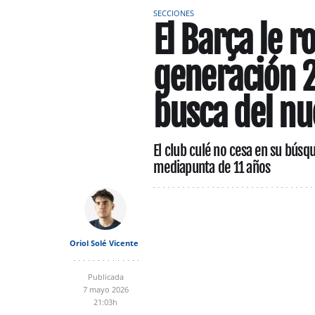
SECCIONES
El Barça le r
generación 2
busca del nu
El club culé no cesa en su búsq
mediapunta de 11 años
Oriol Solé Vicente
Publicada
7 mayo 2026
21:03h