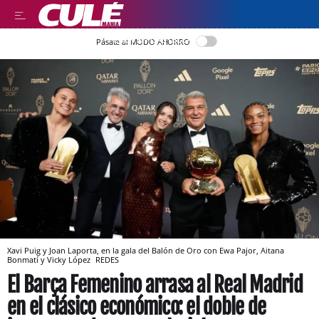
LEER EN CASTELLANO
Pásate al MODO AHORRO
Xavi Puig y Joan Laporta, en la gala del Balón de Oro con Ewa Pajor, Aitana
Bonmatí y Vicky López
REDES
El Barça Femenino arrasa al Real Madrid
en el clásico económico: el doble de