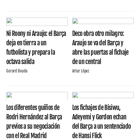
Ni Roony ni Araujo: el Barça
Deco obra otro milagro:
deja en tierra a un
Araujo se va del Barça y
futbolista y prepara la
abre las puertas al fichaje
octava salida
de un central
Gerard Boada
Artur López
Los diferentes guiños de
Los fichajes de Bisiwu,
Rodri Hernández al Barça
Adeyemi y Gordon echan
previos a su negociación
del Barça a un sentenciado
con el Real Madrid
de Hansi Flick