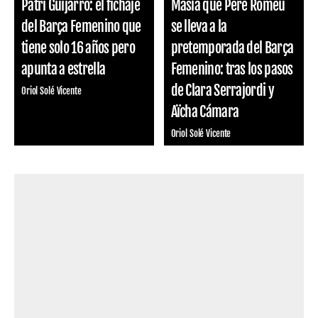
Patri Guijarro: el fichaje
Masía que Pere Romeu
del Barça Femenino que
se lleva a la
tiene solo 16 años pero
pretemporada del Barça
apunta a estrella
Femenino: tras los pasos
de Clara Serrajordi y
Oriol Solé Vicente
Aïcha Cámara
Oriol Solé Vicente