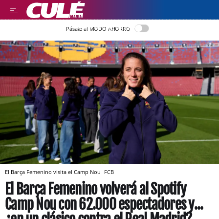
LEER EN CASTELLANO
Pásate al MODO AHORRO
El Barça Femenino visita el Camp Nou
FCB
El Barça Femenino volverá al Spotify
Camp Nou con 62.000 espectadores y...