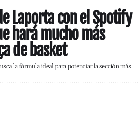
de Laporta con el Spotify
ue hará mucho más
rça de basket
busca la fórmula ideal para potenciar la sección más