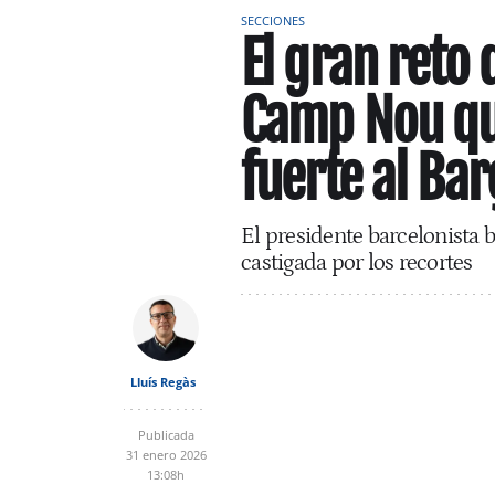
SECCIONES
El gran reto 
Camp Nou q
fuerte al Ba
El presidente barcelonista 
castigada por los recortes
Lluís Regàs
Publicada
31 enero 2026
13:08h