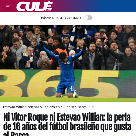
LEER EN CASTELLANO
Pásate al MODO AHORRO
Estevao Willian celebra su golazo en el Chelsea-Barça
EFE
Ni Vitor Roque ni Estevao Willian: la perla
de 16 años del fútbol brasileño que gusta