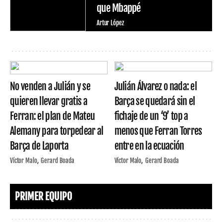
que Mbappé
Artur López
No venden a Julián y se
Julián Álvarez o nada: el
quieren llevar gratis a
Barça se quedará sin el
Ferran: el plan de Mateu
fichaje de un ‘9’ top a
Alemany para torpedear al
menos que Ferran Torres
Barça de Laporta
entre en la ecuación
Víctor Malo
Gerard Boada
Víctor Malo
Gerard Boada
PRIMER EQUIPO