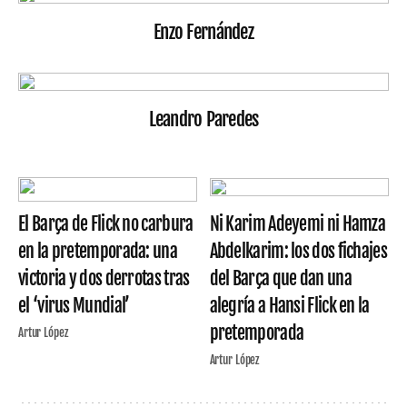
Enzo Fernández
Leandro Paredes
El Barça de Flick no carbura
Ni Karim Adeyemi ni Hamza
en la pretemporada: una
Abdelkarim: los dos fichajes
victoria y dos derrotas tras
del Barça que dan una
el ‘virus Mundial’
alegría a Hansi Flick en la
pretemporada
Artur López
Artur López