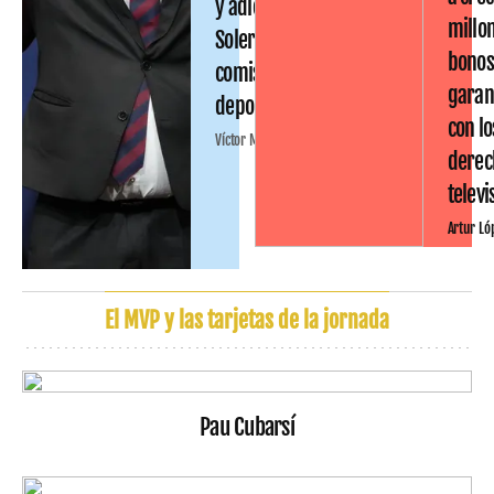
y adiós a Joan
millo
Soler en la
bono
comisión
garan
deportiva
con lo
Víctor Malo
derec
televi
Artur Ló
El MVP y las tarjetas de la jornada
Pau Cubarsí