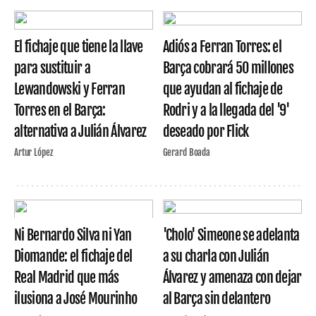
El fichaje que tiene la llave
Adiós a Ferran Torres: el
para sustituir a
Barça cobrará 50 millones
Lewandowski y Ferran
que ayudan al fichaje de
Torres en el Barça:
Rodri y a la llegada del '9'
alternativa a Julián Álvarez
deseado por Flick
Artur López
Gerard Boada
Ni Bernardo Silva ni Yan
'Cholo' Simeone se adelanta
Diomande: el fichaje del
a su charla con Julián
Real Madrid que más
Álvarez y amenaza con dejar
ilusiona a José Mourinho
al Barça sin delantero