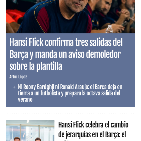
Hansi Flick confirma tres salidas del
Barça y manda un aviso demoledor
sobre la plantilla
Artur López
Ni Roony Bardghji ni Ronald Araujo: el Barça deja en
tierra a un futbolista y prepara la octava salida del
verano
Hansi Flick celebra el cambio
de jerarquías en el Barça: el