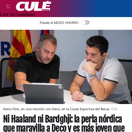
Leer en Castellano
Pásate al MODO AHORRO
Hansi Flick, en una reunión con Deco, en la Ciutat Esportiva del Barça
FCB
Ni Haaland ni Bardghji: la perla nórdica
que maravilla a Deco y es más joven que