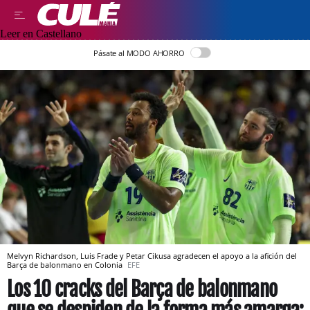
Leer en Castellano
Pásate al MODO AHORRO
Melvyn Richardson, Luis Frade y Petar Cikusa agradecen el apoyo a la afición del
Barça de balonmano en Colonia
EFE
Los 10 cracks del Barça de balonmano