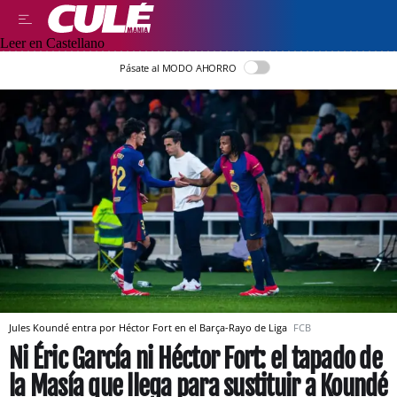
Leer en Castellano
Pásate al MODO AHORRO
Jules Koundé entra por Héctor Fort en el Barça-Rayo de Liga
FCB
Ni Éric García ni Héctor Fort: el tapado de
la Masía que llega para sustituir a Koundé