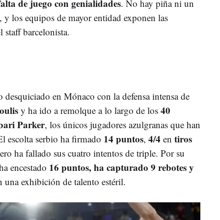
falta de juego con genialidades
. No hay piña ni un
se, y los equipos de mayor entidad exponen las
 staff barcelonista.
o desquiciado en Mónaco con la defensa intensa de
oulis
40
y ha ido a remolque a lo largo de los
bari Parker
, los únicos jugadores azulgranas que han
14 puntos
4/4
tiros
El escolta serbio ha firmado
,
en
pero ha fallado sus cuatro intentos de triple. Por su
16 puntos, ha capturado 9 rebotes y
o ha encestado
 una exhibición de talento estéril.