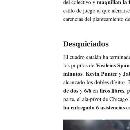
maquillan la 
del colectivo y
estilo de juego al que aferrar
carencias del planteamiento del
Desquiciados
El cuadro catalán ha terminad
Vasileios Span
los pupilos de
minutos
Kevin Punter
Ja
.
y
alcanzado los dobles dígitos. 
de dos
6/6
tiros libres
y
en
, 
parte, el ala-pívot de Chicag
ha entregado 6 asistencias
en