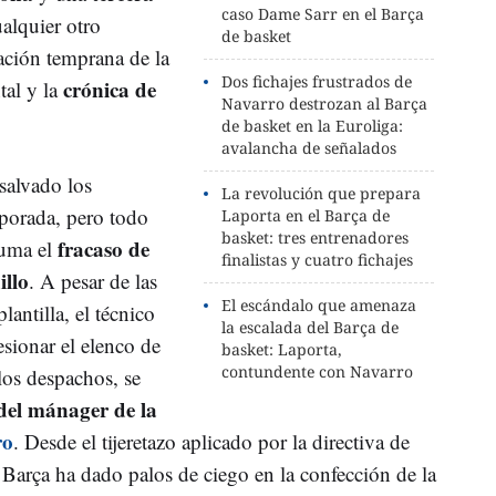
caso Dame Sarr en el Barça
ualquier otro
de basket
nación temprana de la
Dos fichajes frustrados de
crónica de
al y la
Navarro destrozan al Barça
de basket en la Euroliga:
avalancha de señalados
 salvado los
La revolución que prepara
mporada, pero todo
Laporta en el Barça de
basket: tres entrenadores
fracaso de
suma el
finalistas y cuatro fichajes
illo
. A pesar de las
El escándalo que amenaza
lantilla, el técnico
la escalada del Barça de
sionar el elenco de
basket: Laporta,
contundente con Navarro
los despachos, se
del mánager de la
ro
. Desde el tijeretazo aplicado por la directiva de
l Barça ha dado palos de ciego en la confección de la