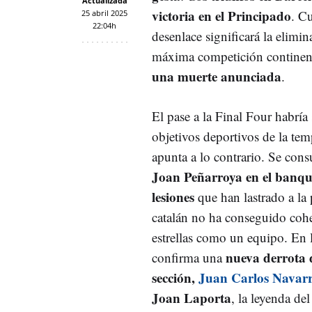
Actualizada
victoria en el Principado
. C
25 abril 2025
22:04h
desenlace significará la elimi
máxima competición continent
una muerte anunciada
.
El pase a la Final Four habría
objetivos deportivos de la te
apunta a lo contrario. Se con
Joan Peñarroya en el banqu
lesiones
que han lastrado a la p
catalán no ha conseguido cohe
estrellas como un equipo. En 
nueva derrota 
confirma una
sección,
Juan Carlos Navar
Joan Laporta
, la leyenda de