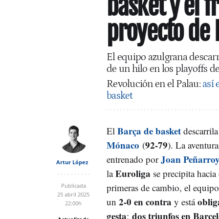
basket y el f
proyecto de 
El equipo azulgrana descar
de un hilo en los playoffs d
Revolución en el Palau:
así 
basket
Barça de basket
El
descarril
Mónaco
92-79
(
). La aventur
Joan Peñarro
entrenado por
Artur López
Euroliga
la
se precipita hacia
primeras de cambio, el equipo 
Publicada
25 abril 2025
2-0 en contra
obli
un
y está
22:00h
gesta
dos triunfos en Barce
: