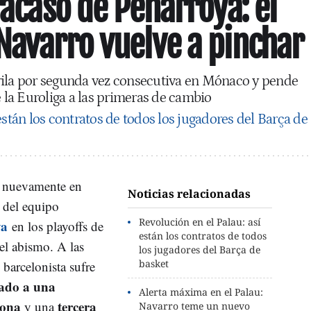
racaso de Peñarroya: el
Navarro vuelve a pinchar
rila por segunda vez consecutiva en Mónaco y pende
e la Euroliga a las primeras de cambio
están los contratos de todos los jugadores del Barça de
a nuevamente en
Noticias relacionadas
a del equipo
Revolución en el Palau: así
ya
en los playoffs de
están los contratos de todos
 el abismo. A las
los jugadores del Barça de
basket
barcelonista sufre
gado a una
Alerta máxima en el Palau:
lona
tercera
y una
Navarro teme un nuevo