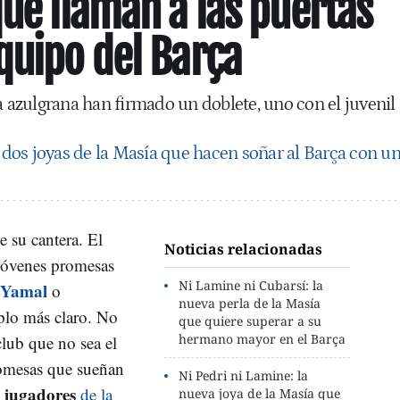
que llaman a las puertas
quipo del Barça
a azulgrana han firmado un doblete, uno con el juvenil
 dos joyas de la Masía que hacen soñar al Barça con u
 su cantera. El
Noticias relacionadas
 jóvenes promesas
Ni Lamine ni Cubarsí: la
 Yamal
o
nueva perla de la Masía
plo más claro. No
que quiere superar a su
hermano mayor en el Barça
club que no sea el
omesas que sueñan
Ni Pedri ni Lamine: la
 jugadores
de la
nueva joya de la Masía que