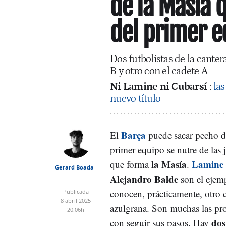
de la Masía 
del primer e
Dos futbolistas de la canter
B y otro con el cadete A
Ni Lamine ni Cubarsí
:
las
nuevo título
Barça
El
puede sacar pecho de
primer equipo se nutre de las
la Masía
Lamine
que forma
.
Gerard Boada
Alejandro Balde
son el ejem
conocen, prácticamente, otro 
Publicada
8 abril 2025
azulgrana. Son muchas las pr
20:06h
dos
con seguir sus pasos. Hay