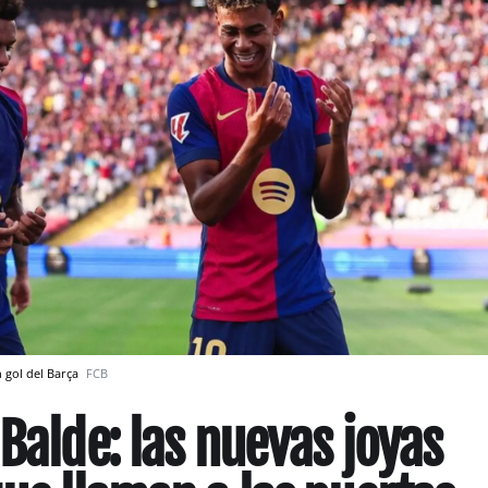
 gol del Barça
FCB
Balde: las nuevas joyas