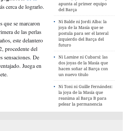
apunta al primer equipo
s cerca de lograrlo.
del Barça
Ni Balde ni Jordi Alba: la
es que se marcaron
joya de la Masía que se
imera de las perlas
postula para ser el lateral
izquierdo del Barça del
años, este delantero
futuro
2, procedente del
es sensaciones. De
Ni Lamine ni Cubarsí: las
dos joyas de la Masía que
ventajado. Juega en
hacen soñar al Barça con
ete.
un nuevo título
Ni Toni ni Guille Fernández:
la joya de la Masía que
reanima al Barça B para
pelear la permanencia