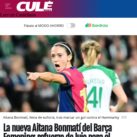
Leer en Castellano
Pásate al MODO AHORRO
Aitana Bonmatí, llena de euforia, tras marcar un gol contra el Hammarby
EFE
La nueva Aitana Bonmatí del Barça