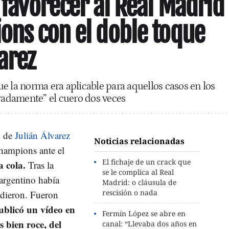
 favorecer al Real Madrid
ons con el doble toque
arez
e la norma era aplicable para aquellos casos en los
eradamente” el cuero dos veces
l de
Julián Álvarez
Noticias relacionadas
Champions ante el
El fichaje de un crack que
 cola.
Tras la
se le complica al Real
 argentino había
Madrid: o cláusula de
rescisión o nada
edieron. Fueron
ublicó un vídeo en
Fermín López se abre en
s bien roce, del
canal: “Llevaba dos años en