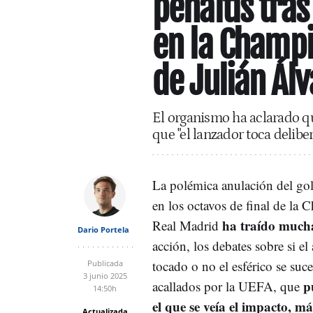
penaltis tras
en la Champi
de Julián Álv
El organismo ha aclarado qu
que "el lanzador toca delib
La polémica anulación del go
en los octavos de final de la 
ha traído mucha
Real Madrid
Dario Portela
acción, los debates sobre si el
tocado o no el esférico se suc
Publicada
3 junio 2025
p
acallados por la UEFA, que
14:50h
el que se veía el impacto, má
Actualizada