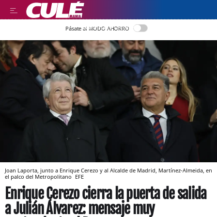
LLEGIR EN CATALÀ
Pásate al MODO AHORRO
Joan Laporta, junto a Enrique Cerezo y al Alcalde de Madrid, Martínez-Almeida, en
el palco del Metropolitano
EFE
Enrique Cerezo cierra la puerta de salida
a Julián Álvarez: mensaje muy