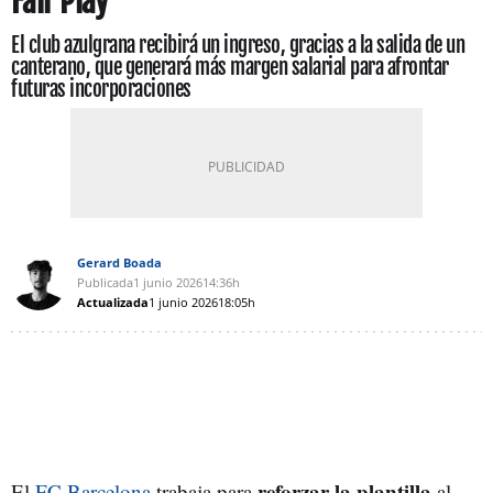
Fair Play
El club azulgrana recibirá un ingreso, gracias a la salida de un
canterano, que generará más margen salarial para afrontar
futuras incorporaciones
Gerard Boada
Publicada
1 junio 2026
14:36h
Actualizada
1 junio 2026
18:05h
reforzar la plantilla
El
FC Barcelona
trabaja para
al