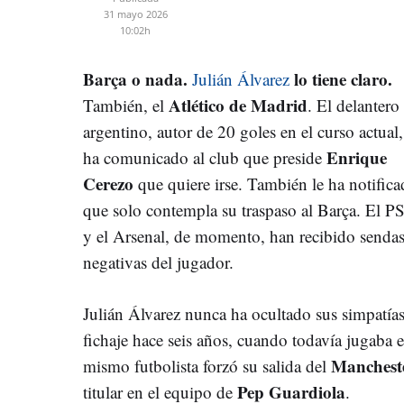
31 mayo 2026
10:02h
Barça o nada.
lo tiene claro
.
Julián Álvarez
Atlético de Madrid
También, el
. El delantero
argentino, autor de 20 goles en el curso actual,
Enrique
ha comunicado al club que preside
Cerezo
que quiere irse. También le ha notific
que solo contempla su traspaso al Barça. El P
y el Arsenal, de momento, han recibido senda
negativas del jugador.
Julián Álvarez nunca ha ocultado sus simpatía
fichaje hace seis años, cuando todavía jugaba e
Mancheste
mismo futbolista forzó su salida del
Pep Guardiola
titular en el equipo de
.