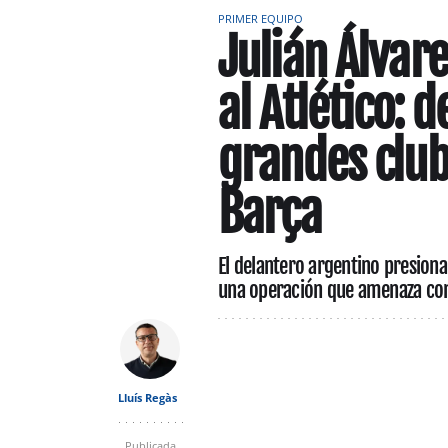
PRIMER EQUIPO
Julián Álvar
al Atlético: 
grandes club
Barça
El delantero argentino presiona
una operación que amenaza con
Lluís Regàs
Publicada