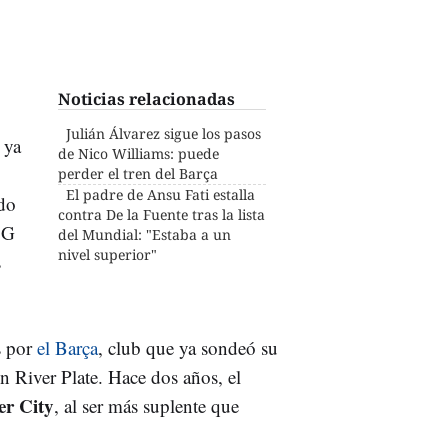
Noticias relacionadas
Julián Álvarez sigue los pasos
 ya
de Nico Williams: puede
perder el tren del Barça
El padre de Ansu Fati estalla
ado
contra De la Fuente tras la lista
SG
del Mundial: "Estaba a un
nivel superior"
s
s por
el Barça
, club que ya sondeó su
n River Plate. Hace dos años, el
r City
, al ser más suplente que