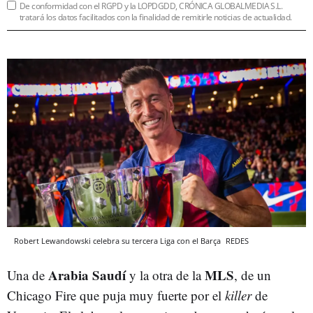
De conformidad con el RGPD y la LOPDGDD, CRÓNICA GLOBALMEDIA S.L.
tratará los datos facilitados con la finalidad de remitirle noticias de actualidad.
Robert Lewandowski celebra su tercera Liga con el Barça
REDES
Arabia Saudí
MLS
Una de
y la otra de la
, de un
Chicago Fire que puja muy fuerte por el
killer
de