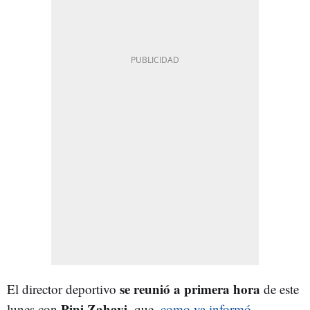
se reunió a primera hora
El director deportivo
de este
Pini Zahavi
lunes con
, que,
como ya informó