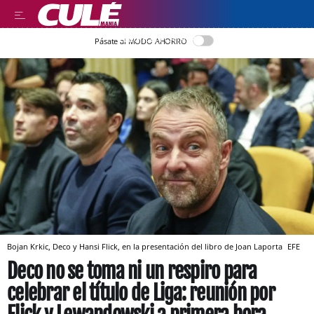
LLEGIR EN CATALÀ
Pásate al MODO AHORRO
Bojan Krkic, Deco y Hansi Flick, en la presentación del libro de Joan Laporta
EFE
Deco no se toma ni un respiro para
celebrar el título de Liga: reunión por