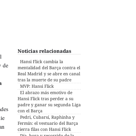
Noticias relacionadas
l
Hansi Flick cambia la
y de
mentalidad del Barça contra el
Real Madrid y se abre en canal
tras la muerte de su padre
a
MVP: Hansi Flick
El abrazo más emotivo de
Hansi Flick tras perder a su
padre y ganar su segunda Liga
ades
con el Barça
die
Pedri, Cubarsí, Raphinha y
Fermín: el vestuario del Barça
an
cierra filas con Hansi Flick
Día, hora y recorrido de la