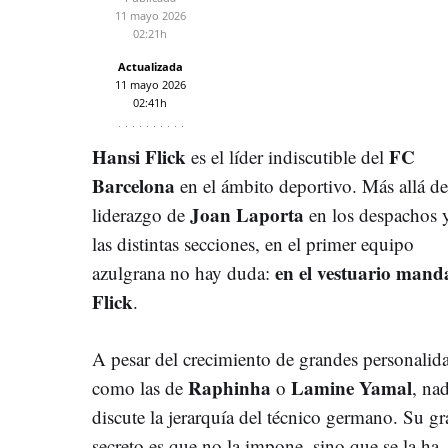
11 mayo 2026
02:21h
Actualizada
11 mayo 2026
02:41h
Hansi
Flick
FC
es el líder indiscutible del
Barcelona
en el ámbito deportivo. Más allá de
Joan
Laporta
liderazgo de
en los despachos 
las distintas secciones, en el primer equipo
en el vestuario mand
azulgrana no hay duda:
Flick
.
A pesar del crecimiento de grandes personalid
Raphinha
Lamine
Yamal
como las de
o
, na
discute la jerarquía del técnico germano. Su gr
secreto es que no la impone, sino que se la ha