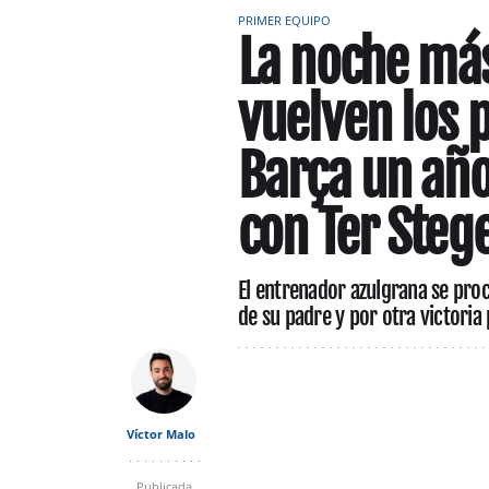
PRIMER EQUIPO
La noche más
vuelven los 
Barça un año
con Ter Steg
El entrenador azulgrana se pro
de su padre y por otra victoria
Víctor Malo
Publicada