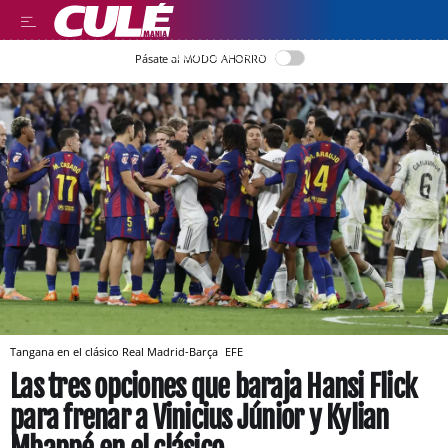
LLEGIR EN CATALÀ
Pásate al MODO AHORRO
Tangana en el clásico Real Madrid-Barça
EFE
Las tres opciones que baraja Hansi Flick
para frenar a Vinicius Júnior y Kylian