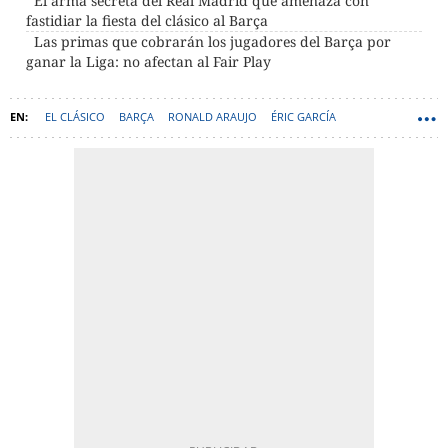
El arma secreta del Real Madrid que amenaza con
fastidiar la fiesta del clásico al Barça
Las primas que cobrarán los jugadores del Barça por
ganar la Liga: no afectan al Fair Play
EL CLÁSICO
BARÇA
RONALD ARAUJO
ÉRIC GARCÍA
JULES KOUNDÉ
HANSI FLICK