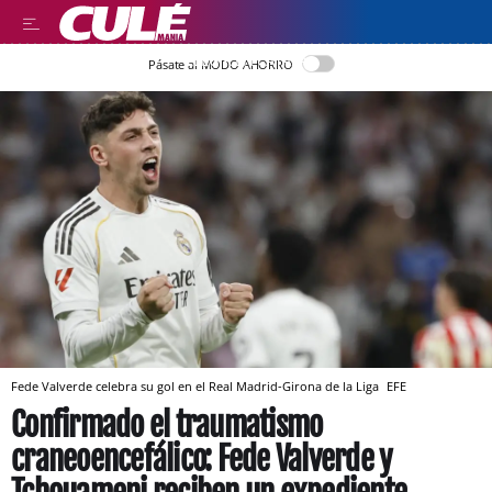
LLEGIR EN CATALÀ
Pásate al MODO AHORRO
Fede Valverde celebra su gol en el Real Madrid-Girona de la Liga
EFE
Confirmado el traumatismo
craneoencefálico: Fede Valverde y